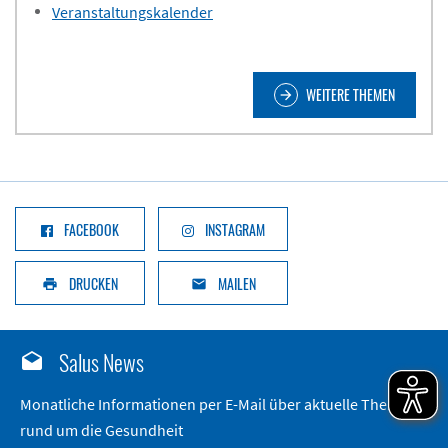
Veranstaltungskalender
WEITERE THEMEN
arrow_forward
FACEBOOK
INSTAGRAM
DRUCKEN
MAILEN
print
email
Salus News
drafts
Monatliche Informationen per E-Mail über aktuelle Themen
rund um die Gesundheit